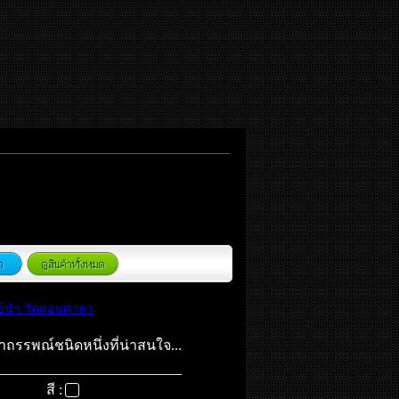
์นำ วัดดอนศาลา
าถรรพณ์ชนิดหนึ่งที่น่าสนใจ...
สี :